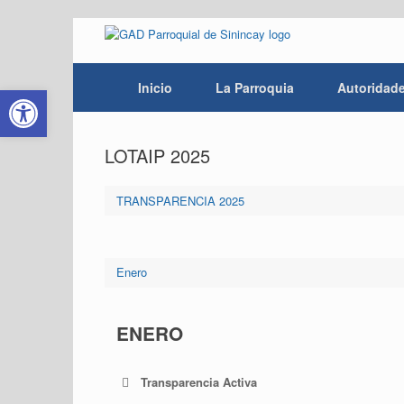
Saltar
al
contenido
Abrir barra de herramientas
Inicio
La Parroquia
Autoridad
LOTAIP 2025
TRANSPARENCIA 2025
Enero
ENERO
Transparencia Activa