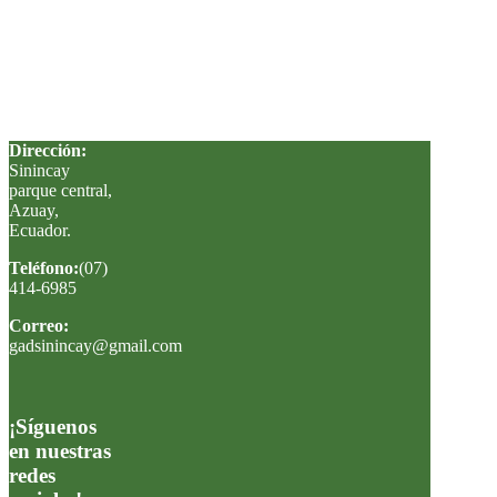
Dirección:
Sinincay
parque central,
Azuay,
Ecuador
.
Teléfono:
(07)
414-6985
Correo:
gadsinincay@gmail.com
¡Síguenos
en nuestras
redes