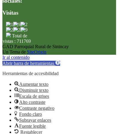
sociales!
Visitas
Total de
vistas : 711769
GAD Parroquial Rural de Sinincay
Un Tema de
SiteOrigin
Ir al contenido
Abrir barra de herramientas
Herramientas de accesibilidad
Aumentar texto
Disminuir texto
Escala de grises
Alto contraste
Contraste negativo
Fondo claro
Subrayar enlaces
Fuente legible
Restablecer