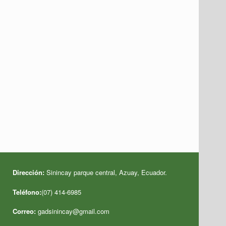
Dirección:
Sinincay parque central, Azuay, Ecuador
.
Teléfono:
(07) 414-6985
Correo:
gadsinincay@gmail.com