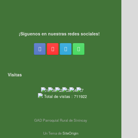
¡Síguenos en nuestras redes sociales!
Visitas
Total de vistas : 711922
GAD Parroquial Rural de Sinincay
Un Tema de
SiteOrigin