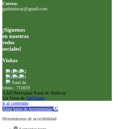
Correo:
gadsinincay@gmail.com
¡Síguenos
en nuestras
redes
sociales!
Visitas
Total de
vistas : 711819
GAD Parroquial Rural de Sinincay
Un Tema de
SiteOrigin
Ir al contenido
Abrir barra de herramientas
Herramientas de accesibilidad