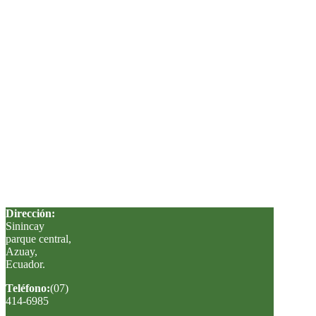
Dirección:
Sinincay
parque central,
Azuay,
Ecuador
.
Teléfono:
(07)
414-6985