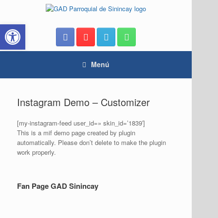
Saltar
al
Abrir barra de herramientas
contenido
Menú
Instagram Demo – Customizer
[my-instagram-feed user_id=» skin_id=’1839′]
This is a mif demo page created by plugin
automatically. Please don’t delete to make the plugin
work properly.
Fan Page GAD Sinincay