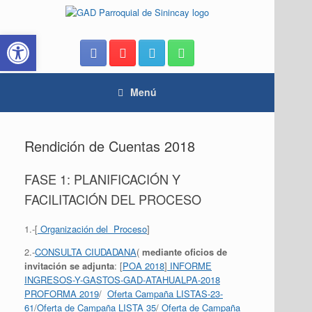
Saltar
al
Abrir barra de herramientas
contenido
Menú
Rendición de Cuentas 2018
FASE 1: PLANIFICACIÓN Y
FACILITACIÓN DEL PROCESO
1.-[
Organización del Proceso
]
2.-
CONSULTA CIUDADANA
(
mediante oficios de
invitación se adjunta
: [
POA 2018
]
INFORME
INGRESOS-Y-GASTOS-GAD-ATAHUALPA-2018
PROFORMA 2019
/
Oferta Campaña LISTAS-23-
61
/
Oferta de Campaña LISTA 35
/
Oferta de Campaña