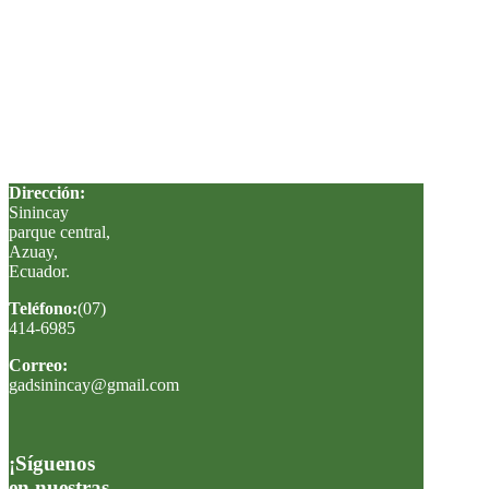
Dirección:
Sinincay
parque central,
Azuay,
Ecuador
.
Teléfono:
(07)
414-6985
Correo:
gadsinincay@gmail.com
¡Síguenos
en nuestras