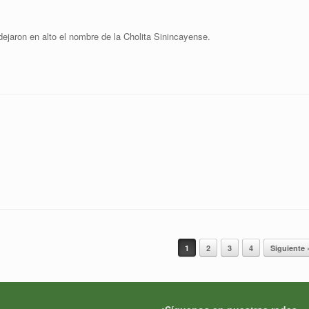
ejaron en alto el nombre de la Cholita Sinincayense.
1
2
3
4
Siguiente 