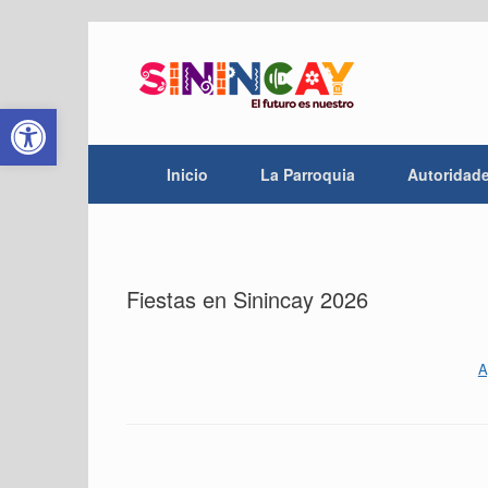
Saltar
al
contenido
Abrir barra de herramientas
Inicio
La Parroquia
Autoridad
Fiestas en Sinincay 2026
A